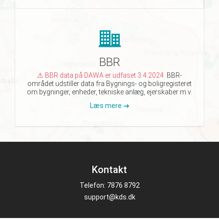
BBR
⚠ BBR data på DAWA er udfaset 3.4.2024.
BBR-
området udstiller data fra Bygnings- og boligregisteret
om bygninger, enheder, tekniske anlæg, ejerskaber m.v.
Læs mere
Kontakt
Telefon: 7876 8792
support@kds.dk